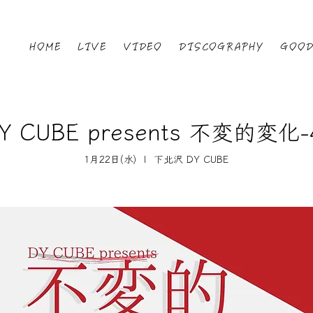
HOME
LIVE
VIDEO
DISCOGRAPHY
GOO
Y CUBE presents 不変的変化-
1月22日(水)
  |  
下北沢 DY CUBE