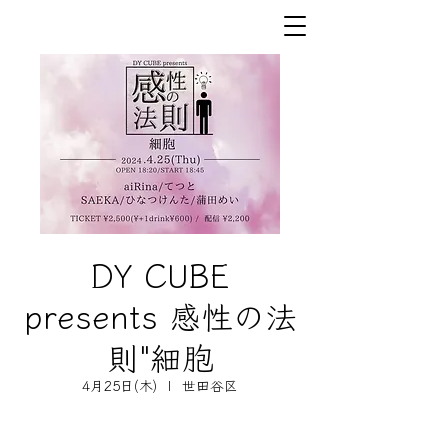
DY CUBE
presents 感性の法
則"細胞
4月25日(木)
  |  
世田谷区