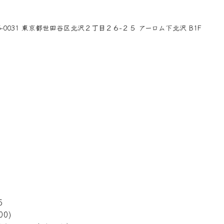
55-0031 東京都世田谷区北沢２丁目２６−２５ アーロム下北沢 B1F
5
00)