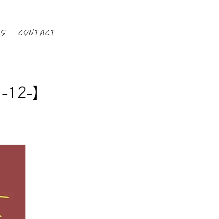
DS
CONTACT
-12-】