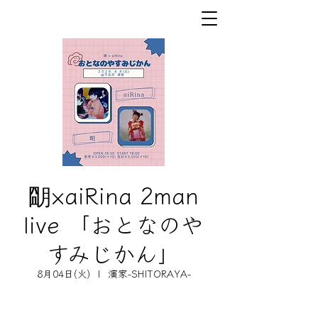
朙×aiRina 2man
live 「おとなのや
すみじかん」
8月04日(火)
  |  
演家-SHITORAYA-