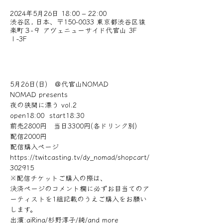
2024年5月26日 18:00 – 22:00
渋谷区, 日本、〒150-0033 東京都渋谷区猿
楽町３−９ アヴェニューサイド代官山 3F
Ⅰ-3F
5月26日(日)　＠代官山NOMAD
NOMAD presents
夜の狭間に漂う vol.2
open18:00  start18:30
前売2800円　当日3300円(各ドリンク別)
配信2000円
配信購入ページ
https://twitcasting.tv/dy_nomad/shopcart/
302915
※配信チケットご購入の際は、
決済ページのコメント欄に必ずお目当てのア
ーティストを1組記載のうえご購入をお願い
します。
出演:aiRina/杉野淳子/綺/and more